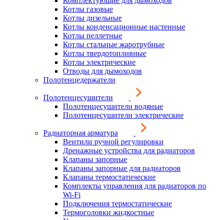
Комплектующие для дымоходов
Котлы газовые
Котлы дизельные
Котлы конденсационные настенные
Котлы пеллетные
Котлы стальные жаротрубные
Котлы твердотопливные
Котлы электрические
Отводы для дымоходов
Полотенцедержатели
Полотенцесушители
Полотенцесушители водяные
Полотенцесушители электрические
Радиаторная арматура
Вентили ручной регулировки
Дренажные устройства для радиаторов
Клапаны запорные
Клапаны запорные для радиаторов
Клапаны термостатические
Комплекты управления для радиаторов по
Wi-Fi
Подключения термостатические
Термоголовки жидкостные