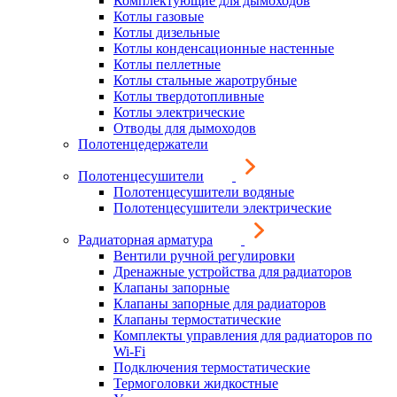
Комплектующие для дымоходов
Котлы газовые
Котлы дизельные
Котлы конденсационные настенные
Котлы пеллетные
Котлы стальные жаротрубные
Котлы твердотопливные
Котлы электрические
Отводы для дымоходов
Полотенцедержатели
Полотенцесушители
Полотенцесушители водяные
Полотенцесушители электрические
Радиаторная арматура
Вентили ручной регулировки
Дренажные устройства для радиаторов
Клапаны запорные
Клапаны запорные для радиаторов
Клапаны термостатические
Комплекты управления для радиаторов по
Wi-Fi
Подключения термостатические
Термоголовки жидкостные