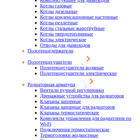
Комплектующие для дымоходов
Котлы газовые
Котлы дизельные
Котлы конденсационные настенные
Котлы пеллетные
Котлы стальные жаротрубные
Котлы твердотопливные
Котлы электрические
Отводы для дымоходов
Полотенцедержатели
Полотенцесушители
Полотенцесушители водяные
Полотенцесушители электрические
Радиаторная арматура
Вентили ручной регулировки
Дренажные устройства для радиаторов
Клапаны запорные
Клапаны запорные для радиаторов
Клапаны термостатические
Комплекты управления для радиаторов по
Wi-Fi
Подключения термостатические
Термоголовки жидкостные