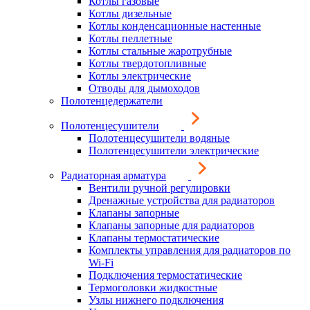
Котлы газовые
Котлы дизельные
Котлы конденсационные настенные
Котлы пеллетные
Котлы стальные жаротрубные
Котлы твердотопливные
Котлы электрические
Отводы для дымоходов
Полотенцедержатели
Полотенцесушители
Полотенцесушители водяные
Полотенцесушители электрические
Радиаторная арматура
Вентили ручной регулировки
Дренажные устройства для радиаторов
Клапаны запорные
Клапаны запорные для радиаторов
Клапаны термостатические
Комплекты управления для радиаторов по
Wi-Fi
Подключения термостатические
Термоголовки жидкостные
Узлы нижнего подключения