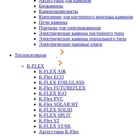
Аксессуары для каминов
Биокамины
Каминокомплекты
Крепление для настенного монтажа каминов
Печи камины
Порталы для электрокаминов
Электрические камины настенного типа
Электрические камины портального типа
Электрические паровые очаги
Теплоизоляция
K-FLEX
K-FLEX AIR
K-Flex ECO
K-FLEX FOILGLASS
K-Flex FUTUREFLEX
K-FLEX IGO
K-Flex PVC
K-Flex SOLAR HT
K-FLEX SOLID
K-FLEX SPLIT
K-Flex ST
K-FLEX ST/SK
Аксессуары K-Flex