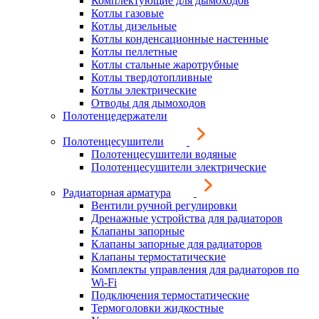
Комплектующие для дымоходов
Котлы газовые
Котлы дизельные
Котлы конденсационные настенные
Котлы пеллетные
Котлы стальные жаротрубные
Котлы твердотопливные
Котлы электрические
Отводы для дымоходов
Полотенцедержатели
Полотенцесушители
Полотенцесушители водяные
Полотенцесушители электрические
Радиаторная арматура
Вентили ручной регулировки
Дренажные устройства для радиаторов
Клапаны запорные
Клапаны запорные для радиаторов
Клапаны термостатические
Комплекты управления для радиаторов по
Wi-Fi
Подключения термостатические
Термоголовки жидкостные