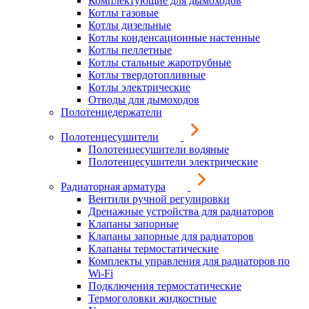
Комплектующие для дымоходов
Котлы газовые
Котлы дизельные
Котлы конденсационные настенные
Котлы пеллетные
Котлы стальные жаротрубные
Котлы твердотопливные
Котлы электрические
Отводы для дымоходов
Полотенцедержатели
Полотенцесушители
Полотенцесушители водяные
Полотенцесушители электрические
Радиаторная арматура
Вентили ручной регулировки
Дренажные устройства для радиаторов
Клапаны запорные
Клапаны запорные для радиаторов
Клапаны термостатические
Комплекты управления для радиаторов по
Wi-Fi
Подключения термостатические
Термоголовки жидкостные