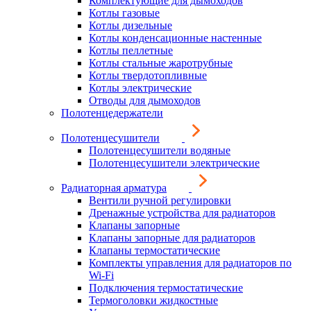
Комплектующие для дымоходов
Котлы газовые
Котлы дизельные
Котлы конденсационные настенные
Котлы пеллетные
Котлы стальные жаротрубные
Котлы твердотопливные
Котлы электрические
Отводы для дымоходов
Полотенцедержатели
Полотенцесушители
Полотенцесушители водяные
Полотенцесушители электрические
Радиаторная арматура
Вентили ручной регулировки
Дренажные устройства для радиаторов
Клапаны запорные
Клапаны запорные для радиаторов
Клапаны термостатические
Комплекты управления для радиаторов по
Wi-Fi
Подключения термостатические
Термоголовки жидкостные