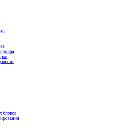
ния
ров
подпора
оров
даления
х блоков
нирования