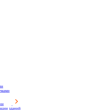
ии
емами
ии
зации зданий