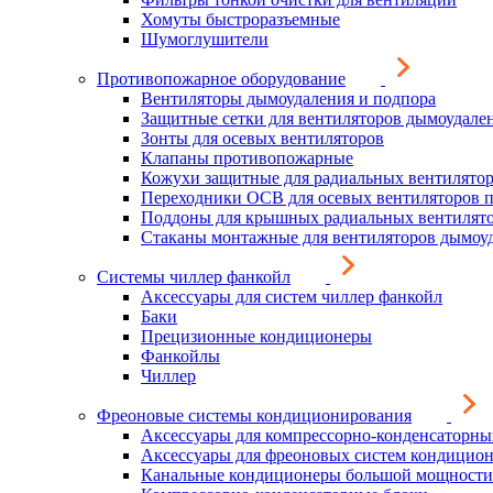
Хомуты быстроразъемные
Шумоглушители
Противопожарное оборудование
Вентиляторы дымоудаления и подпора
Защитные сетки для вентиляторов дымоудале
Зонты для осевых вентиляторов
Клапаны противопожарные
Кожухи защитные для радиальных вентилято
Переходники ОСВ для осевых вентиляторов 
Поддоны для крышных радиальных вентилят
Стаканы монтажные для вентиляторов дымоу
Системы чиллер фанкойл
Аксессуары для систем чиллер фанкойл
Баки
Прецизионные кондиционеры
Фанкойлы
Чиллер
Фреоновые системы кондиционирования
Аксессуары для компрессорно-конденсаторны
Аксессуары для фреоновых систем кондицио
Канальные кондиционеры большой мощности