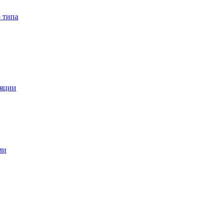
 типа
ляции
ми