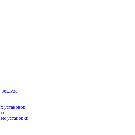
 воздуха
х установок
вки
ые установки