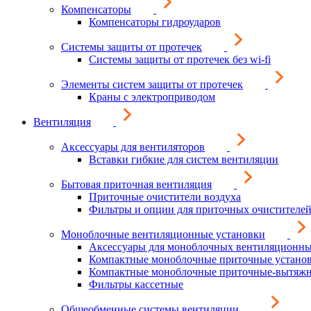
Компенсаторы
Компенсаторы гидроударов
Системы защиты от протечек
Системы защиты от протечек без wi-fi
Элементы систем защиты от протечек
Краны с электроприводом
Вентиляция
Аксессуары для вентиляторов
Вставки гибкие для систем вентиляции
Бытовая приточная вентиляция
Приточные очистители воздуха
Фильтры и опции для приточных очистителей
Моноблочные вентиляционные установки
Аксессуары для моноблочных вентиляционны
Компактные моноблочные приточные устано
Компактные моноблочные приточные-вытяжн
Фильтры кассетные
Общеобменные системы вентиляции