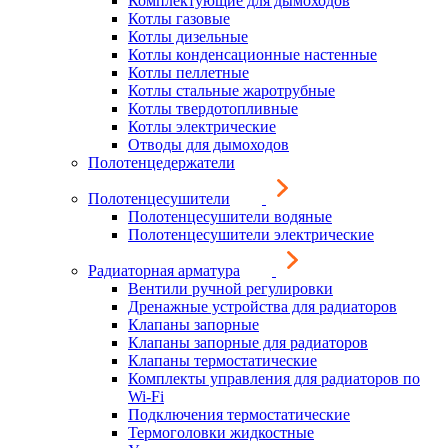
Комплектующие для дымоходов
Котлы газовые
Котлы дизельные
Котлы конденсационные настенные
Котлы пеллетные
Котлы стальные жаротрубные
Котлы твердотопливные
Котлы электрические
Отводы для дымоходов
Полотенцедержатели
Полотенцесушители
Полотенцесушители водяные
Полотенцесушители электрические
Радиаторная арматура
Вентили ручной регулировки
Дренажные устройства для радиаторов
Клапаны запорные
Клапаны запорные для радиаторов
Клапаны термостатические
Комплекты управления для радиаторов по
Wi-Fi
Подключения термостатические
Термоголовки жидкостные