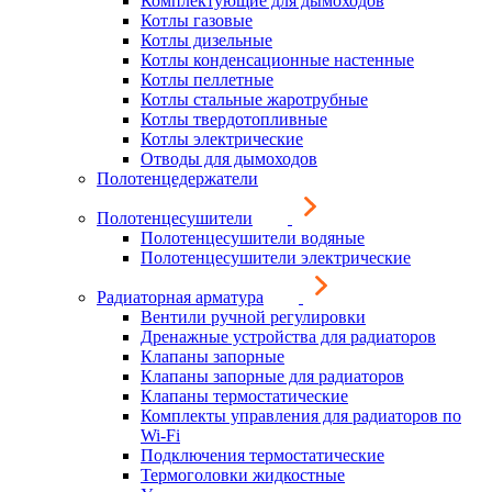
Комплектующие для дымоходов
Котлы газовые
Котлы дизельные
Котлы конденсационные настенные
Котлы пеллетные
Котлы стальные жаротрубные
Котлы твердотопливные
Котлы электрические
Отводы для дымоходов
Полотенцедержатели
Полотенцесушители
Полотенцесушители водяные
Полотенцесушители электрические
Радиаторная арматура
Вентили ручной регулировки
Дренажные устройства для радиаторов
Клапаны запорные
Клапаны запорные для радиаторов
Клапаны термостатические
Комплекты управления для радиаторов по
Wi-Fi
Подключения термостатические
Термоголовки жидкостные