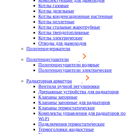
Комплектующие для дымоходов
Котлы газовые
Котлы дизельные
Котлы конденсационные настенные
Котлы пеллетные
Котлы стальные жаротрубные
Котлы твердотопливные
Котлы электрические
Отводы для дымоходов
Полотенцедержатели
Полотенцесушители
Полотенцесушители водяные
Полотенцесушители электрические
Радиаторная арматура
Вентили ручной регулировки
Дренажные устройства для радиаторов
Клапаны запорные
Клапаны запорные для радиаторов
Клапаны термостатические
Комплекты управления для радиаторов по
Wi-Fi
Подключения термостатические
Термоголовки жидкостные