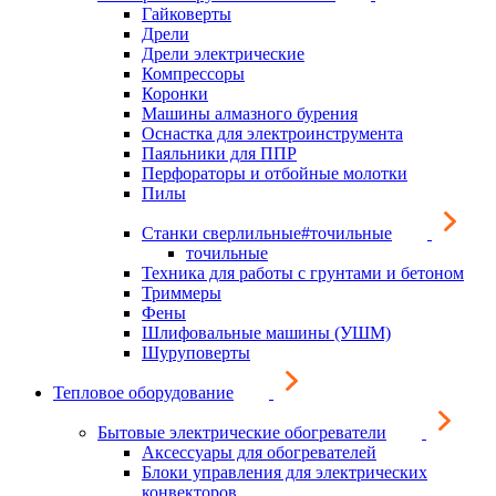
Гайковерты
Дрели
Дрели электрические
Компрессоры
Коронки
Машины алмазного бурения
Оснастка для электроинструмента
Паяльники для ППР
Перфораторы и отбойные молотки
Пилы
Станки сверлильные#точильные
точильные
Техника для работы с грунтами и бетоном
Триммеры
Фены
Шлифовальные машины (УШМ)
Шуруповерты
Тепловое оборудование
Бытовые электрические обогреватели
Аксессуары для обогревателей
Блоки управления для электрических
конвекторов