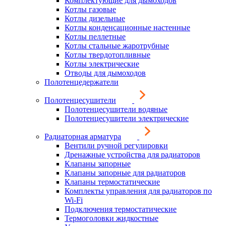
Комплектующие для дымоходов
Котлы газовые
Котлы дизельные
Котлы конденсационные настенные
Котлы пеллетные
Котлы стальные жаротрубные
Котлы твердотопливные
Котлы электрические
Отводы для дымоходов
Полотенцедержатели
Полотенцесушители
Полотенцесушители водяные
Полотенцесушители электрические
Радиаторная арматура
Вентили ручной регулировки
Дренажные устройства для радиаторов
Клапаны запорные
Клапаны запорные для радиаторов
Клапаны термостатические
Комплекты управления для радиаторов по
Wi-Fi
Подключения термостатические
Термоголовки жидкостные