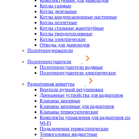
Комплектующие для дымоходов
Котлы газовые
Котлы дизельные
Котлы конденсационные настенные
Котлы пеллетные
Котлы стальные жаротрубные
Котлы твердотопливные
Котлы электрические
Отводы для дымоходов
Полотенцедержатели
Полотенцесушители
Полотенцесушители водяные
Полотенцесушители электрические
Радиаторная арматура
Вентили ручной регулировки
Дренажные устройства для радиаторов
Клапаны запорные
Клапаны запорные для радиаторов
Клапаны термостатические
Комплекты управления для радиаторов по
Wi-Fi
Подключения термостатические
Термоголовки жидкостные