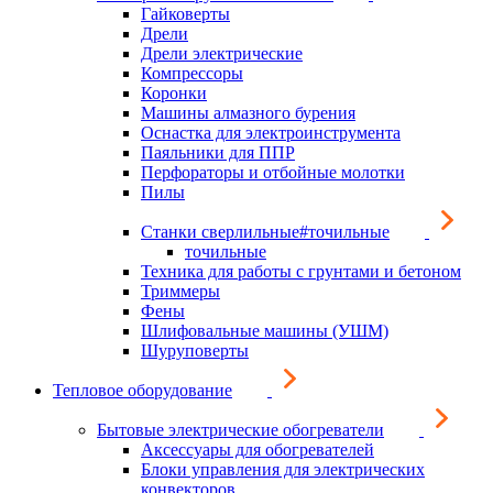
Гайковерты
Дрели
Дрели электрические
Компрессоры
Коронки
Машины алмазного бурения
Оснастка для электроинструмента
Паяльники для ППР
Перфораторы и отбойные молотки
Пилы
Станки сверлильные#точильные
точильные
Техника для работы с грунтами и бетоном
Триммеры
Фены
Шлифовальные машины (УШМ)
Шуруповерты
Тепловое оборудование
Бытовые электрические обогреватели
Аксессуары для обогревателей
Блоки управления для электрических
конвекторов