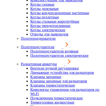
Комплектующие для дымоходов
Котлы газовые
Котлы дизельные
Котлы конденсационные настенные
Котлы пеллетные
Котлы стальные жаротрубные
Котлы твердотопливные
Котлы электрические
Отводы для дымоходов
Полотенцедержатели
Полотенцесушители
Полотенцесушители водяные
Полотенцесушители электрические
Радиаторная арматура
Вентили ручной регулировки
Дренажные устройства для радиаторов
Клапаны запорные
Клапаны запорные для радиаторов
Клапаны термостатические
Комплекты управления для радиаторов по
Wi-Fi
Подключения термостатические
Термоголовки жидкостные