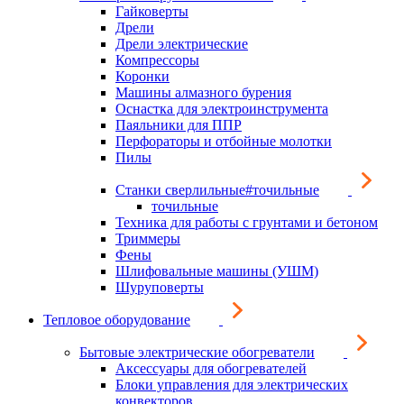
Гайковерты
Дрели
Дрели электрические
Компрессоры
Коронки
Машины алмазного бурения
Оснастка для электроинструмента
Паяльники для ППР
Перфораторы и отбойные молотки
Пилы
Станки сверлильные#точильные
точильные
Техника для работы с грунтами и бетоном
Триммеры
Фены
Шлифовальные машины (УШМ)
Шуруповерты
Тепловое оборудование
Бытовые электрические обогреватели
Аксессуары для обогревателей
Блоки управления для электрических
конвекторов