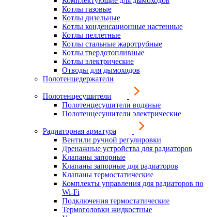
Комплектующие для дымоходов
Котлы газовые
Котлы дизельные
Котлы конденсационные настенные
Котлы пеллетные
Котлы стальные жаротрубные
Котлы твердотопливные
Котлы электрические
Отводы для дымоходов
Полотенцедержатели
Полотенцесушители
Полотенцесушители водяные
Полотенцесушители электрические
Радиаторная арматура
Вентили ручной регулировки
Дренажные устройства для радиаторов
Клапаны запорные
Клапаны запорные для радиаторов
Клапаны термостатические
Комплекты управления для радиаторов по
Wi-Fi
Подключения термостатические
Термоголовки жидкостные