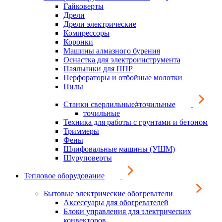
Гайковерты
Дрели
Дрели электрические
Компрессоры
Коронки
Машины алмазного бурения
Оснастка для электроинструмента
Паяльники для ППР
Перфораторы и отбойные молотки
Пилы
Станки сверлильные#точильные
точильные
Техника для работы с грунтами и бетоном
Триммеры
Фены
Шлифовальные машины (УШМ)
Шуруповерты
Тепловое оборудование
Бытовые электрические обогреватели
Аксессуары для обогревателей
Блоки управления для электрических
конвекторов