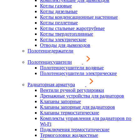
Комплектующие для дымоходов
Котлы газовые
Котлы дизельные
Котлы конденсационные настенные
Котлы пеллетные
Котлы стальные жаротрубные
Котлы твердотопливные
Котлы электрические
Отводы для дымоходов
Полотенцедержатели
Полотенцесушители
Полотенцесушители водяные
Полотенцесушители электрические
Радиаторная арматура
Вентили ручной регулировки
Дренажные устройства для радиаторов
Клапаны запорные
Клапаны запорные для радиаторов
Клапаны термостатические
Комплекты управления для радиаторов по
Wi-Fi
Подключения термостатические
Термоголовки жидкостные