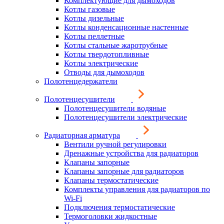
Комплектующие для дымоходов
Котлы газовые
Котлы дизельные
Котлы конденсационные настенные
Котлы пеллетные
Котлы стальные жаротрубные
Котлы твердотопливные
Котлы электрические
Отводы для дымоходов
Полотенцедержатели
Полотенцесушители
Полотенцесушители водяные
Полотенцесушители электрические
Радиаторная арматура
Вентили ручной регулировки
Дренажные устройства для радиаторов
Клапаны запорные
Клапаны запорные для радиаторов
Клапаны термостатические
Комплекты управления для радиаторов по
Wi-Fi
Подключения термостатические
Термоголовки жидкостные