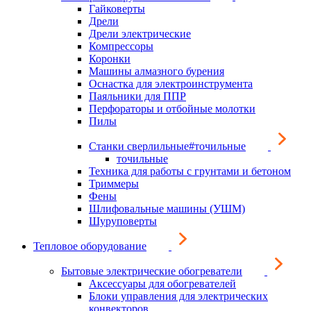
Гайковерты
Дрели
Дрели электрические
Компрессоры
Коронки
Машины алмазного бурения
Оснастка для электроинструмента
Паяльники для ППР
Перфораторы и отбойные молотки
Пилы
Станки сверлильные#точильные
точильные
Техника для работы с грунтами и бетоном
Триммеры
Фены
Шлифовальные машины (УШМ)
Шуруповерты
Тепловое оборудование
Бытовые электрические обогреватели
Аксессуары для обогревателей
Блоки управления для электрических
конвекторов