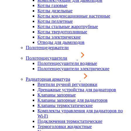
Комплектующие для дымоходов
Котлы газовые
Котлы дизельные
Котлы конденсационные настенные
Котлы пеллетные
Котлы стальные жаротрубные
Котлы твердотопливные
Котлы электрические
Отводы для дымоходов
Полотенцедержатели
Полотенцесушители
Полотенцесушители водяные
Полотенцесушители электрические
Радиаторная арматура
Вентили ручной регулировки
Дренажные устройства для радиаторов
Клапаны запорные
Клапаны запорные для радиаторов
Клапаны термостатические
Комплекты управления для радиаторов по
Wi-Fi
Подключения термостатические
Термоголовки жидкостные