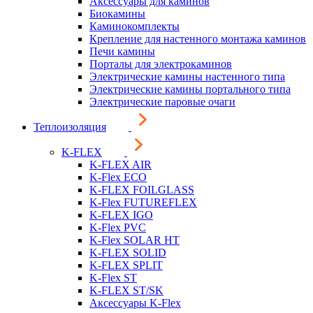
Аксессуары для каминов
Биокамины
Каминокомплекты
Крепление для настенного монтажа каминов
Печи камины
Порталы для электрокаминов
Электрические камины настенного типа
Электрические камины портального типа
Электрические паровые очаги
Теплоизоляция
K-FLEX
K-FLEX AIR
K-Flex ECO
K-FLEX FOILGLASS
K-Flex FUTUREFLEX
K-FLEX IGO
K-Flex PVC
K-Flex SOLAR HT
K-FLEX SOLID
K-FLEX SPLIT
K-Flex ST
K-FLEX ST/SK
Аксессуары K-Flex