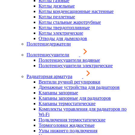
Котлы газовые
Котлы дизельные
Котлы конденсационные настенные
Котлы пеллетные
Котлы стальные жаротрубные
Котлы твердотопливные
Котлы электрические
Отводы для дымоходов
Полотенцедержатели
Полотенцесушители
Полотенцесушители водяные
Полотенцесушители электрические
Радиаторная арматура
Вентили ручной регулировки
Дренажные устройства для радиаторов
Клапаны запорные
Клапаны запорные для радиаторов
Клапаны термостатические
Комплекты управления для радиаторов по
Wi-Fi
Подключения термостатические
Термоголовки жидкостные
Узлы нижнего подключения