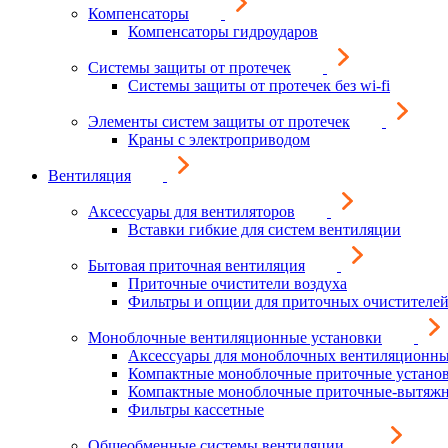
Компенсаторы
Компенсаторы гидроударов
Системы защиты от протечек
Системы защиты от протечек без wi-fi
Элементы систем защиты от протечек
Краны с электроприводом
Вентиляция
Аксессуары для вентиляторов
Вставки гибкие для систем вентиляции
Бытовая приточная вентиляция
Приточные очистители воздуха
Фильтры и опции для приточных очистителей
Моноблочные вентиляционные установки
Аксессуары для моноблочных вентиляционны
Компактные моноблочные приточные устано
Компактные моноблочные приточные-вытяжн
Фильтры кассетные
Общеобменные системы вентиляции