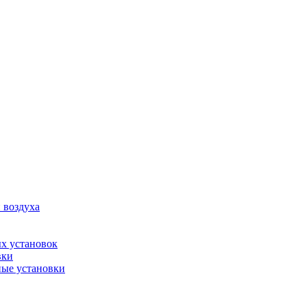
 воздуха
х установок
вки
ые установки