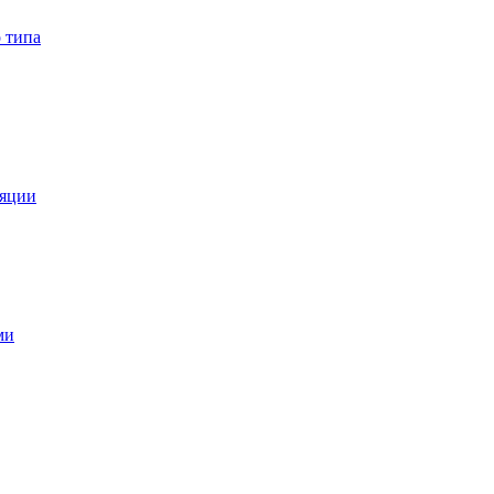
 типа
ляции
ми