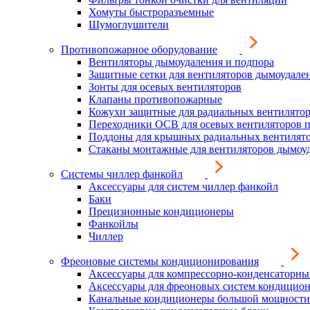
Хомуты быстроразъемные
Шумоглушители
Противопожарное оборудование
Вентиляторы дымоудаления и подпора
Защитные сетки для вентиляторов дымоудале
Зонты для осевых вентиляторов
Клапаны противопожарные
Кожухи защитные для радиальных вентилято
Переходники ОСВ для осевых вентиляторов 
Поддоны для крышных радиальных вентилят
Стаканы монтажные для вентиляторов дымоу
Системы чиллер фанкойл
Аксессуары для систем чиллер фанкойл
Баки
Прецизионные кондиционеры
Фанкойлы
Чиллер
Фреоновые системы кондиционирования
Аксессуары для компрессорно-конденсаторны
Аксессуары для фреоновых систем кондицио
Канальные кондиционеры большой мощности