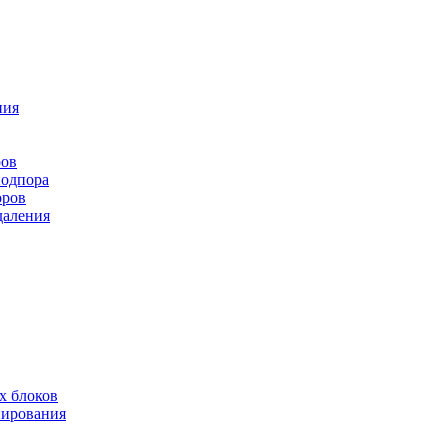
ния
ров
подпора
оров
даления
х блоков
нирования