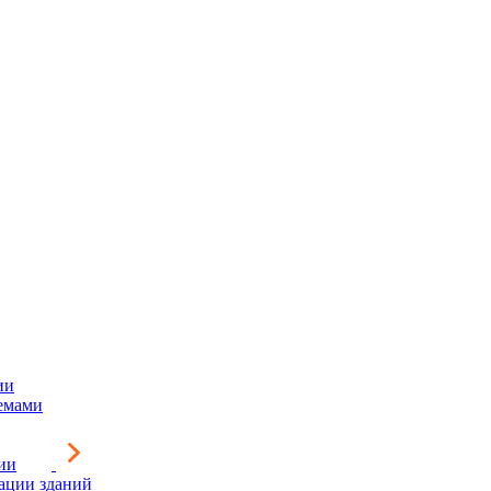
ии
емами
ии
зации зданий