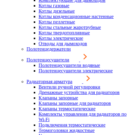
Комплектующие для дымоходов
Котлы газовые
Котлы дизельные
Котлы конденсационные настенные
Котлы пеллетные
Котлы стальные жаротрубные
Котлы твердотопливные
Котлы электрические
Отводы для дымоходов
Полотенцедержатели
Полотенцесушители
Полотенцесушители водяные
Полотенцесушители электрические
Радиаторная арматура
Вентили ручной регулировки
Дренажные устройства для радиаторов
Клапаны запорные
Клапаны запорные для радиаторов
Клапаны термостатические
Комплекты управления для радиаторов по
Wi-Fi
Подключения термостатические
Термоголовки жидкостные