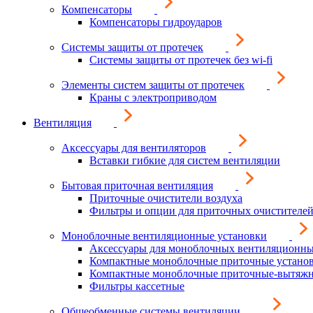
Компенсаторы
Компенсаторы гидроударов
Системы защиты от протечек
Системы защиты от протечек без wi-fi
Элементы систем защиты от протечек
Краны с электроприводом
Вентиляция
Аксессуары для вентиляторов
Вставки гибкие для систем вентиляции
Бытовая приточная вентиляция
Приточные очистители воздуха
Фильтры и опции для приточных очистителей
Моноблочные вентиляционные установки
Аксессуары для моноблочных вентиляционны
Компактные моноблочные приточные устано
Компактные моноблочные приточные-вытяжн
Фильтры кассетные
Общеобменные системы вентиляции