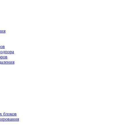
ния
ров
подпора
оров
даления
х блоков
нирования