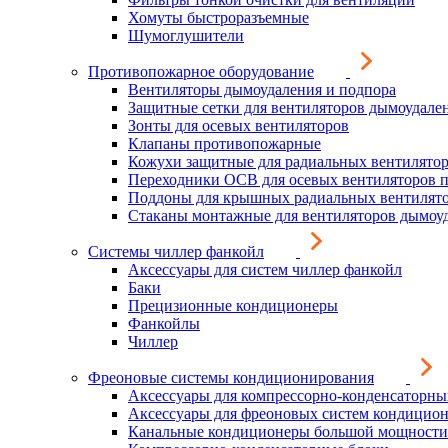
Хомуты быстроразъемные
Шумоглушители
Противопожарное оборудование
Вентиляторы дымоудаления и подпора
Защитные сетки для вентиляторов дымоудале
Зонты для осевых вентиляторов
Клапаны противопожарные
Кожухи защитные для радиальных вентилято
Переходники ОСВ для осевых вентиляторов 
Поддоны для крышных радиальных вентилят
Стаканы монтажные для вентиляторов дымоу
Системы чиллер фанкойл
Аксессуары для систем чиллер фанкойл
Баки
Прецизионные кондиционеры
Фанкойлы
Чиллер
Фреоновые системы кондиционирования
Аксессуары для компрессорно-конденсаторны
Аксессуары для фреоновых систем кондицио
Канальные кондиционеры большой мощности