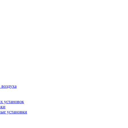
 воздуха
х установок
вки
ые установки