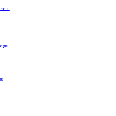
 типа
ляции
ми