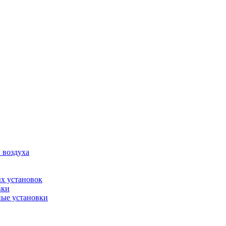
 воздуха
х установок
вки
ые установки