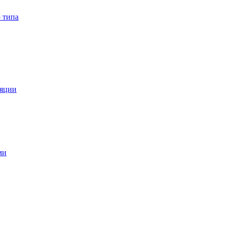
 типа
ляции
ми