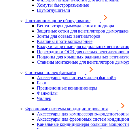
Хомуты быстроразъемные
Шумоглушители
Противопожарное оборудование
Вентиляторы дымоудаления и подпора
Защитные сетки для вентиляторов дымоудале
Зонты для осевых вентиляторов
Клапаны противопожарные
Кожухи защитные для радиальных вентилято
Переходники ОСВ для осевых вентиляторов 
Поддоны для крышных радиальных вентилят
Стаканы монтажные для вентиляторов дымоу
Системы чиллер фанкойл
Аксессуары для систем чиллер фанкойл
Баки
Прецизионные кондиционеры
Фанкойлы
Чиллер
Фреоновые системы кондиционирования
Аксессуары для компрессорно-конденсаторны
Аксессуары для фреоновых систем кондицио
Канальные кондиционеры большой мощности