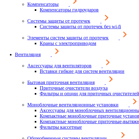
Компенсаторы
Компенсаторы гидроударов
Системы защиты от протечек
Системы защиты от протечек без wi-fi
Элементы систем защиты от протечек
Краны с электроприводом
Вентиляция
Аксессуары для вентиляторов
Вставки гибкие для систем вентиляции
Бытовая приточная вентиляция
Приточные очистители воздуха
Фильтры и опции для приточных очистителей
Моноблочные вентиляционные установки
Аксессуары для моноблочных вентиляционны
Компактные моноблочные приточные устано
Компактные моноблочные приточные-вытяжн
Фильтры кассетные
Общеобменные системы вентиляции