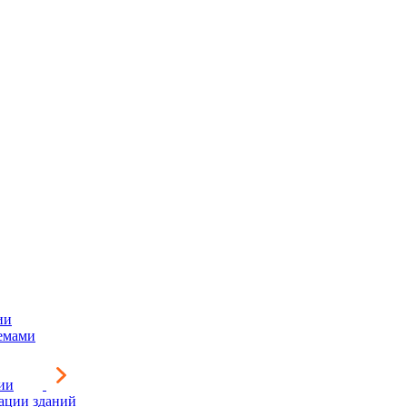
ии
емами
ии
зации зданий