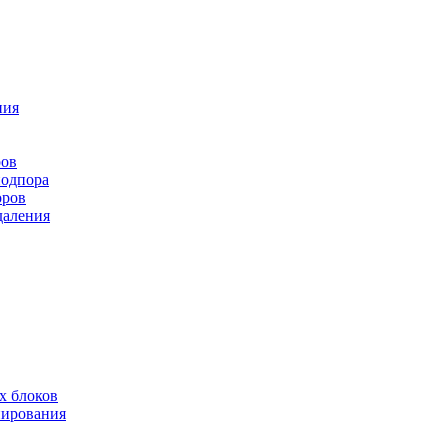
ния
ров
подпора
оров
даления
х блоков
нирования