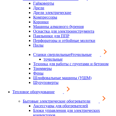
Гайковерты
Дрели
Дрели электрические
Компрессоры
Коронки
Машины алмазного бурения
Оснастка для электроинструмента
Паяльники для ППР
Перфораторы и отбойные молотки
Пилы
Станки сверлильные#точильные
точильные
Техника для работы с грунтами и бетоном
Триммеры
Фены
Шлифовальные машины (УШМ)
Шуруповерты
Тепловое оборудование
Бытовые электрические обогреватели
Аксессуары для обогревателей
Блоки управления для электрических
конвекторов