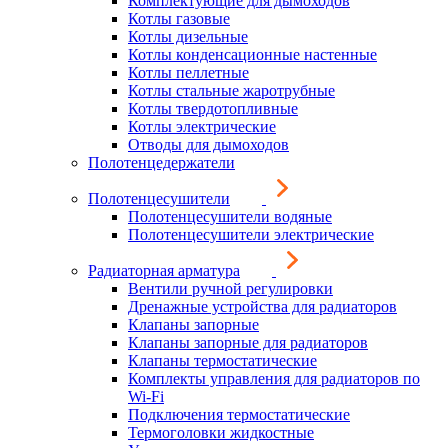
Комплектующие для дымоходов
Котлы газовые
Котлы дизельные
Котлы конденсационные настенные
Котлы пеллетные
Котлы стальные жаротрубные
Котлы твердотопливные
Котлы электрические
Отводы для дымоходов
Полотенцедержатели
Полотенцесушители
Полотенцесушители водяные
Полотенцесушители электрические
Радиаторная арматура
Вентили ручной регулировки
Дренажные устройства для радиаторов
Клапаны запорные
Клапаны запорные для радиаторов
Клапаны термостатические
Комплекты управления для радиаторов по
Wi-Fi
Подключения термостатические
Термоголовки жидкостные