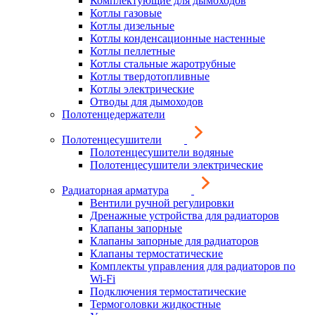
Комплектующие для дымоходов
Котлы газовые
Котлы дизельные
Котлы конденсационные настенные
Котлы пеллетные
Котлы стальные жаротрубные
Котлы твердотопливные
Котлы электрические
Отводы для дымоходов
Полотенцедержатели
Полотенцесушители
Полотенцесушители водяные
Полотенцесушители электрические
Радиаторная арматура
Вентили ручной регулировки
Дренажные устройства для радиаторов
Клапаны запорные
Клапаны запорные для радиаторов
Клапаны термостатические
Комплекты управления для радиаторов по
Wi-Fi
Подключения термостатические
Термоголовки жидкостные