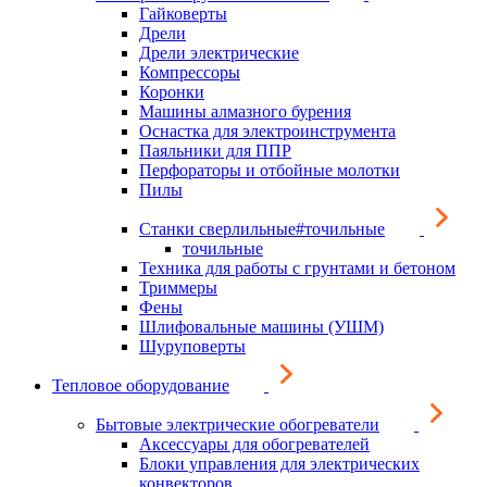
Гайковерты
Дрели
Дрели электрические
Компрессоры
Коронки
Машины алмазного бурения
Оснастка для электроинструмента
Паяльники для ППР
Перфораторы и отбойные молотки
Пилы
Станки сверлильные#точильные
точильные
Техника для работы с грунтами и бетоном
Триммеры
Фены
Шлифовальные машины (УШМ)
Шуруповерты
Тепловое оборудование
Бытовые электрические обогреватели
Аксессуары для обогревателей
Блоки управления для электрических
конвекторов