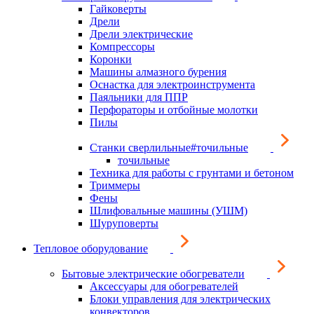
Гайковерты
Дрели
Дрели электрические
Компрессоры
Коронки
Машины алмазного бурения
Оснастка для электроинструмента
Паяльники для ППР
Перфораторы и отбойные молотки
Пилы
Станки сверлильные#точильные
точильные
Техника для работы с грунтами и бетоном
Триммеры
Фены
Шлифовальные машины (УШМ)
Шуруповерты
Тепловое оборудование
Бытовые электрические обогреватели
Аксессуары для обогревателей
Блоки управления для электрических
конвекторов