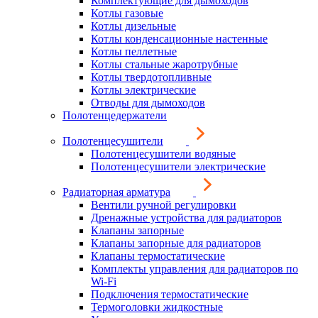
Комплектующие для дымоходов
Котлы газовые
Котлы дизельные
Котлы конденсационные настенные
Котлы пеллетные
Котлы стальные жаротрубные
Котлы твердотопливные
Котлы электрические
Отводы для дымоходов
Полотенцедержатели
Полотенцесушители
Полотенцесушители водяные
Полотенцесушители электрические
Радиаторная арматура
Вентили ручной регулировки
Дренажные устройства для радиаторов
Клапаны запорные
Клапаны запорные для радиаторов
Клапаны термостатические
Комплекты управления для радиаторов по
Wi-Fi
Подключения термостатические
Термоголовки жидкостные