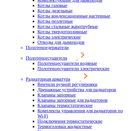
Комплектующие для дымоходов
Котлы газовые
Котлы дизельные
Котлы конденсационные настенные
Котлы пеллетные
Котлы стальные жаротрубные
Котлы твердотопливные
Котлы электрические
Отводы для дымоходов
Полотенцедержатели
Полотенцесушители
Полотенцесушители водяные
Полотенцесушители электрические
Радиаторная арматура
Вентили ручной регулировки
Дренажные устройства для радиаторов
Клапаны запорные
Клапаны запорные для радиаторов
Клапаны термостатические
Комплекты управления для радиаторов по
Wi-Fi
Подключения термостатические
Термоголовки жидкостные