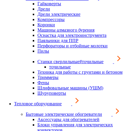
Гайковерты
Дрели
Дрели электрические
Компрессоры
Коронки
Машины алмазного бурения
Оснастка для электроинструмента
Паяльники для ППР
Перфораторы и отбойные молотки
Пилы
Станки сверлильные#точильные
точильные
Техника для работы с грунтами и бетоном
Триммеры
Фены
Шлифовальные машины (УШМ)
Шуруповерты
Тепловое оборудование
Бытовые электрические обогреватели
Аксессуары для обогревателей
Блоки управления для электрических
конвекторов