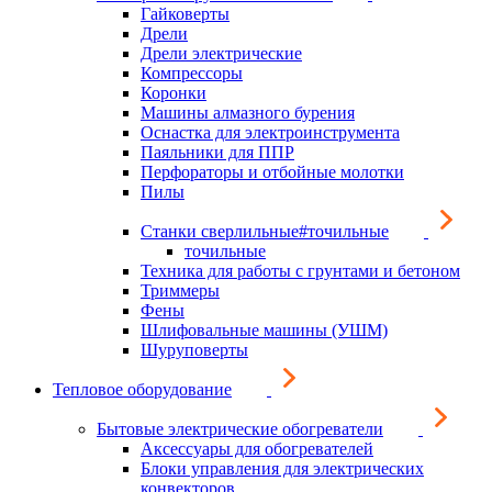
Гайковерты
Дрели
Дрели электрические
Компрессоры
Коронки
Машины алмазного бурения
Оснастка для электроинструмента
Паяльники для ППР
Перфораторы и отбойные молотки
Пилы
Станки сверлильные#точильные
точильные
Техника для работы с грунтами и бетоном
Триммеры
Фены
Шлифовальные машины (УШМ)
Шуруповерты
Тепловое оборудование
Бытовые электрические обогреватели
Аксессуары для обогревателей
Блоки управления для электрических
конвекторов