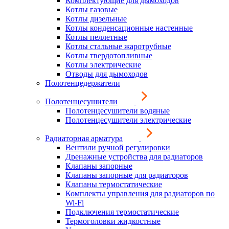
Комплектующие для дымоходов
Котлы газовые
Котлы дизельные
Котлы конденсационные настенные
Котлы пеллетные
Котлы стальные жаротрубные
Котлы твердотопливные
Котлы электрические
Отводы для дымоходов
Полотенцедержатели
Полотенцесушители
Полотенцесушители водяные
Полотенцесушители электрические
Радиаторная арматура
Вентили ручной регулировки
Дренажные устройства для радиаторов
Клапаны запорные
Клапаны запорные для радиаторов
Клапаны термостатические
Комплекты управления для радиаторов по
Wi-Fi
Подключения термостатические
Термоголовки жидкостные