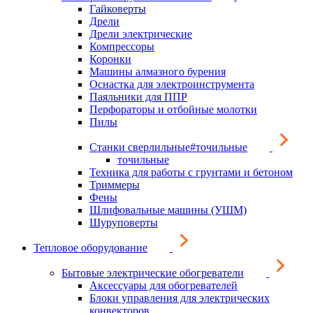
Гайковерты
Дрели
Дрели электрические
Компрессоры
Коронки
Машины алмазного бурения
Оснастка для электроинструмента
Паяльники для ППР
Перфораторы и отбойные молотки
Пилы
Станки сверлильные#точильные
точильные
Техника для работы с грунтами и бетоном
Триммеры
Фены
Шлифовальные машины (УШМ)
Шуруповерты
Тепловое оборудование
Бытовые электрические обогреватели
Аксессуары для обогревателей
Блоки управления для электрических
конвекторов