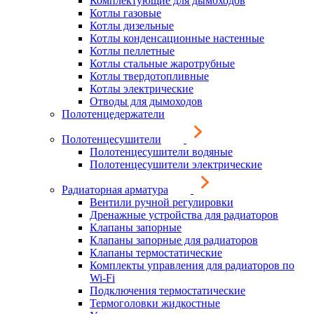
Комплектующие для дымоходов
Котлы газовые
Котлы дизельные
Котлы конденсационные настенные
Котлы пеллетные
Котлы стальные жаротрубные
Котлы твердотопливные
Котлы электрические
Отводы для дымоходов
Полотенцедержатели
Полотенцесушители
Полотенцесушители водяные
Полотенцесушители электрические
Радиаторная арматура
Вентили ручной регулировки
Дренажные устройства для радиаторов
Клапаны запорные
Клапаны запорные для радиаторов
Клапаны термостатические
Комплекты управления для радиаторов по
Wi-Fi
Подключения термостатические
Термоголовки жидкостные