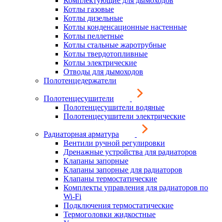
Комплектующие для дымоходов
Котлы газовые
Котлы дизельные
Котлы конденсационные настенные
Котлы пеллетные
Котлы стальные жаротрубные
Котлы твердотопливные
Котлы электрические
Отводы для дымоходов
Полотенцедержатели
Полотенцесушители
Полотенцесушители водяные
Полотенцесушители электрические
Радиаторная арматура
Вентили ручной регулировки
Дренажные устройства для радиаторов
Клапаны запорные
Клапаны запорные для радиаторов
Клапаны термостатические
Комплекты управления для радиаторов по
Wi-Fi
Подключения термостатические
Термоголовки жидкостные