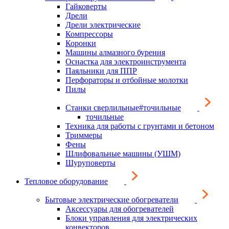
Гайковерты
Дрели
Дрели электрические
Компрессоры
Коронки
Машины алмазного бурения
Оснастка для электроинструмента
Паяльники для ППР
Перфораторы и отбойные молотки
Пилы
Станки сверлильные#точильные
точильные
Техника для работы с грунтами и бетоном
Триммеры
Фены
Шлифовальные машины (УШМ)
Шуруповерты
Тепловое оборудование
Бытовые электрические обогреватели
Аксессуары для обогревателей
Блоки управления для электрических
конвекторов