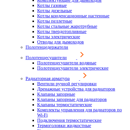
Комплектующие для дымоходов
Котлы газовые
Котлы дизельные
Котлы конденсационные настенные
Котлы пеллетные
Котлы стальные жаротрубные
Котлы твердотопливные
Котлы электрические
Отводы для дымоходов
Полотенцедержатели
Полотенцесушители
Полотенцесушители водяные
Полотенцесушители электрические
Радиаторная арматура
Вентили ручной регулировки
Дренажные устройства для радиаторов
Клапаны запорные
Клапаны запорные для радиаторов
Клапаны термостатические
Комплекты управления для радиаторов по
Wi-Fi
Подключения термостатические
Термоголовки жидкостные