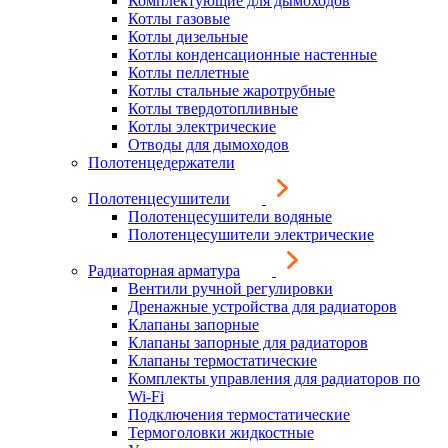
Комплектующие для дымоходов
Котлы газовые
Котлы дизельные
Котлы конденсационные настенные
Котлы пеллетные
Котлы стальные жаротрубные
Котлы твердотопливные
Котлы электрические
Отводы для дымоходов
Полотенцедержатели
Полотенцесушители
Полотенцесушители водяные
Полотенцесушители электрические
Радиаторная арматура
Вентили ручной регулировки
Дренажные устройства для радиаторов
Клапаны запорные
Клапаны запорные для радиаторов
Клапаны термостатические
Комплекты управления для радиаторов по
Wi-Fi
Подключения термостатические
Термоголовки жидкостные