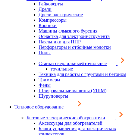
Гайковерты
Дрели
Дрели электрические
Компрессоры
Коронки
Машины алмазного бурения
Оснастка для электроинструмента
Паяльники для ППР
Перфораторы и отбойные молотки
Пилы
Станки сверлильные#точильные
точильные
Техника для работы с грунтами и бетоном
Триммеры
Фены
Шлифовальные машины (УШМ)
Шуруповерты
Тепловое оборудование
Бытовые электрические обогреватели
Аксессуары для обогревателей
Блоки управления для электрических
конвекторов