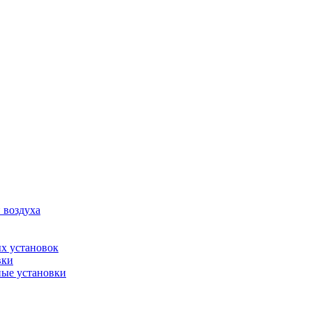
 воздуха
х установок
вки
ые установки