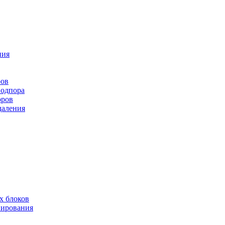
ния
ров
подпора
оров
даления
х блоков
нирования