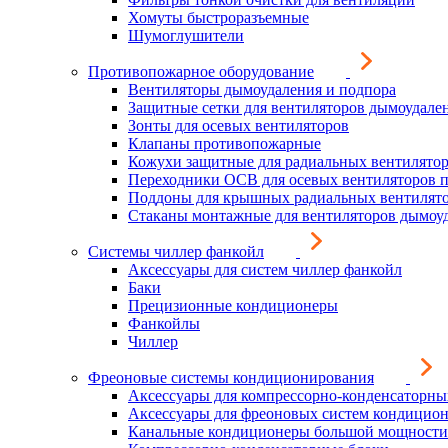
Хомуты быстроразъемные
Шумоглушители
Противопожарное оборудование
Вентиляторы дымоудаления и подпора
Защитные сетки для вентиляторов дымоудале
Зонты для осевых вентиляторов
Клапаны противопожарные
Кожухи защитные для радиальных вентилято
Переходники ОСВ для осевых вентиляторов 
Поддоны для крышных радиальных вентилят
Стаканы монтажные для вентиляторов дымоу
Системы чиллер фанкойл
Аксессуары для систем чиллер фанкойл
Баки
Прецизионные кондиционеры
Фанкойлы
Чиллер
Фреоновые системы кондиционирования
Аксессуары для компрессорно-конденсаторны
Аксессуары для фреоновых систем кондицио
Канальные кондиционеры большой мощности