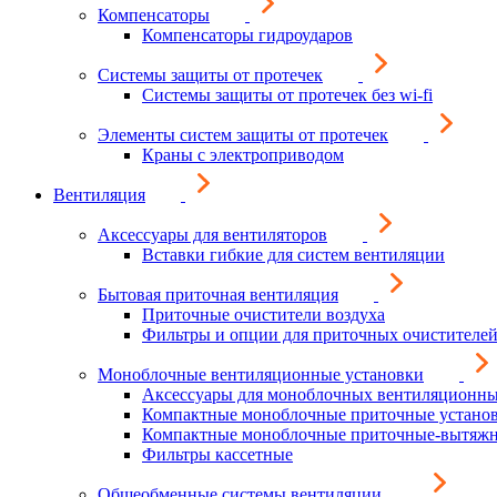
Компенсаторы
Компенсаторы гидроударов
Системы защиты от протечек
Системы защиты от протечек без wi-fi
Элементы систем защиты от протечек
Краны с электроприводом
Вентиляция
Аксессуары для вентиляторов
Вставки гибкие для систем вентиляции
Бытовая приточная вентиляция
Приточные очистители воздуха
Фильтры и опции для приточных очистителей
Моноблочные вентиляционные установки
Аксессуары для моноблочных вентиляционны
Компактные моноблочные приточные устано
Компактные моноблочные приточные-вытяжн
Фильтры кассетные
Общеобменные системы вентиляции