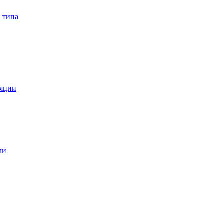
 типа
ляции
ми