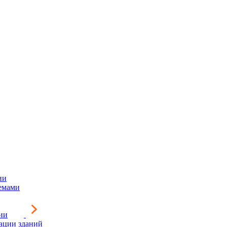
ии
емами
ии
зации зданий