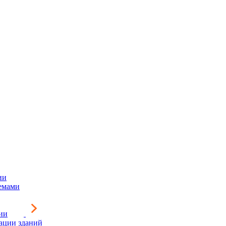
ии
емами
ии
зации зданий