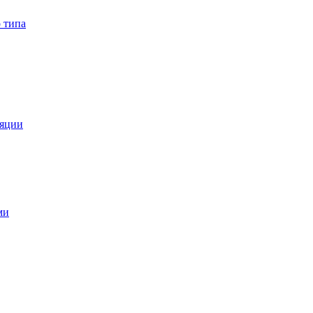
 типа
ляции
ми