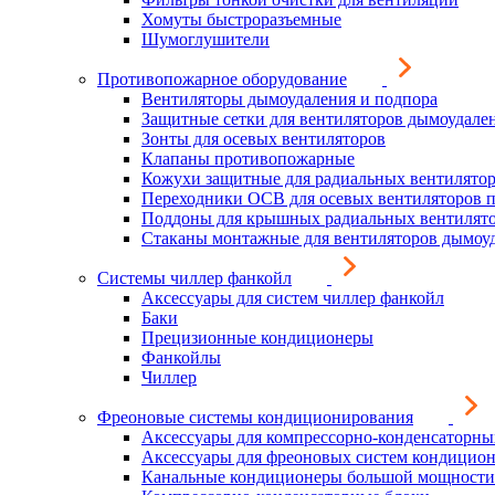
Хомуты быстроразъемные
Шумоглушители
Противопожарное оборудование
Вентиляторы дымоудаления и подпора
Защитные сетки для вентиляторов дымоудале
Зонты для осевых вентиляторов
Клапаны противопожарные
Кожухи защитные для радиальных вентилято
Переходники ОСВ для осевых вентиляторов 
Поддоны для крышных радиальных вентилят
Стаканы монтажные для вентиляторов дымоу
Системы чиллер фанкойл
Аксессуары для систем чиллер фанкойл
Баки
Прецизионные кондиционеры
Фанкойлы
Чиллер
Фреоновые системы кондиционирования
Аксессуары для компрессорно-конденсаторны
Аксессуары для фреоновых систем кондицио
Канальные кондиционеры большой мощности