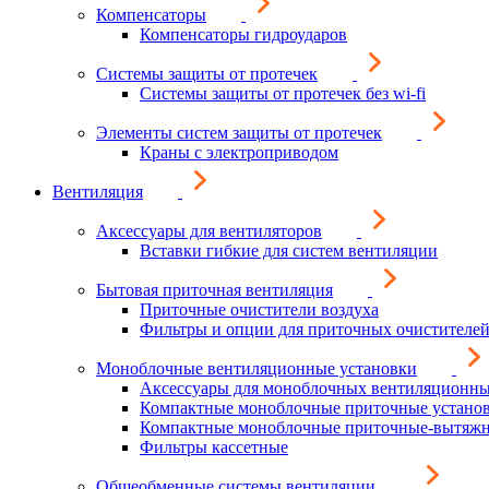
Компенсаторы
Компенсаторы гидроударов
Системы защиты от протечек
Системы защиты от протечек без wi-fi
Элементы систем защиты от протечек
Краны с электроприводом
Вентиляция
Аксессуары для вентиляторов
Вставки гибкие для систем вентиляции
Бытовая приточная вентиляция
Приточные очистители воздуха
Фильтры и опции для приточных очистителей
Моноблочные вентиляционные установки
Аксессуары для моноблочных вентиляционны
Компактные моноблочные приточные устано
Компактные моноблочные приточные-вытяжн
Фильтры кассетные
Общеобменные системы вентиляции