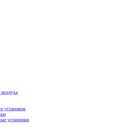
 воздуха
х установок
вки
ые установки