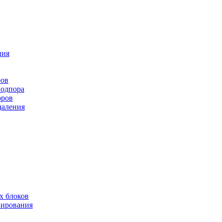
ния
ров
подпора
оров
даления
х блоков
нирования