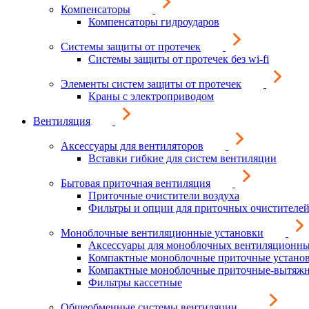
Компенсаторы
Компенсаторы гидроударов
Системы защиты от протечек
Системы защиты от протечек без wi-fi
Элементы систем защиты от протечек
Краны с электроприводом
Вентиляция
Аксессуары для вентиляторов
Вставки гибкие для систем вентиляции
Бытовая приточная вентиляция
Приточные очистители воздуха
Фильтры и опции для приточных очистителей
Моноблочные вентиляционные установки
Аксессуары для моноблочных вентиляционны
Компактные моноблочные приточные устано
Компактные моноблочные приточные-вытяжн
Фильтры кассетные
Общеобменные системы вентиляции