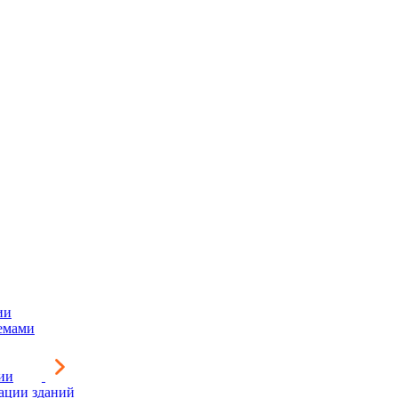
ии
емами
ии
зации зданий