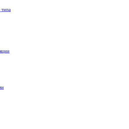
 типа
ляции
ми