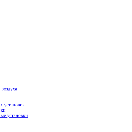
 воздуха
х установок
вки
ые установки