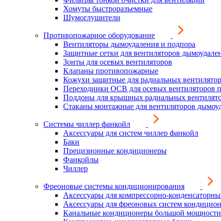
Хомуты быстроразъемные
Шумоглушители
Противопожарное оборудование
Вентиляторы дымоудаления и подпора
Защитные сетки для вентиляторов дымоудале
Зонты для осевых вентиляторов
Клапаны противопожарные
Кожухи защитные для радиальных вентилято
Переходники ОСВ для осевых вентиляторов 
Поддоны для крышных радиальных вентилят
Стаканы монтажные для вентиляторов дымоу
Системы чиллер фанкойл
Аксессуары для систем чиллер фанкойл
Баки
Прецизионные кондиционеры
Фанкойлы
Чиллер
Фреоновые системы кондиционирования
Аксессуары для компрессорно-конденсаторны
Аксессуары для фреоновых систем кондицио
Канальные кондиционеры большой мощности