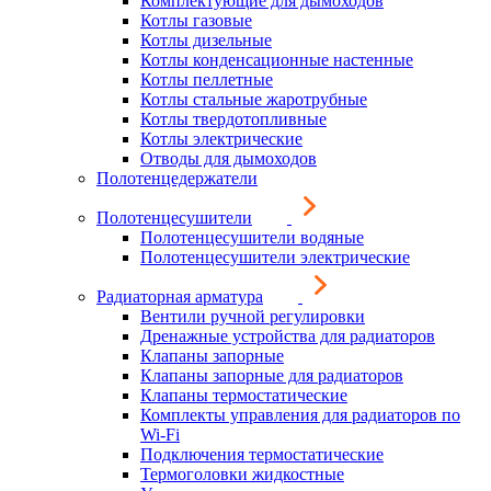
Комплектующие для дымоходов
Котлы газовые
Котлы дизельные
Котлы конденсационные настенные
Котлы пеллетные
Котлы стальные жаротрубные
Котлы твердотопливные
Котлы электрические
Отводы для дымоходов
Полотенцедержатели
Полотенцесушители
Полотенцесушители водяные
Полотенцесушители электрические
Радиаторная арматура
Вентили ручной регулировки
Дренажные устройства для радиаторов
Клапаны запорные
Клапаны запорные для радиаторов
Клапаны термостатические
Комплекты управления для радиаторов по
Wi-Fi
Подключения термостатические
Термоголовки жидкостные