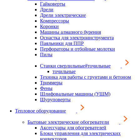
Гайковерты
Дрели
Дрели электрические
Компрессоры
Коронки
Машины алмазного бурения
Оснастка для электроинструмента
Паяльники для ППР
Перфораторы и отбойные молотки
Пилы
Станки сверлильные#точильные
точильные
Техника для работы с грунтами и бетоном
Триммеры
Фены
Шлифовальные машины (УШМ)
Шуруповерты
Тепловое оборудование
Бытовые электрические обогреватели
Аксессуары для обогревателей
Блоки управления для электрических
конвекторов