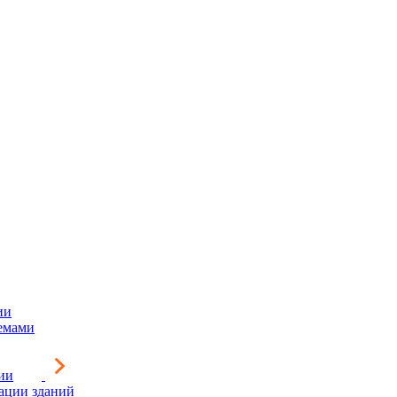
ии
емами
ии
зации зданий