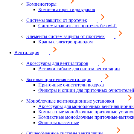
Компенсаторы
Компенсаторы гидроударов
Системы защиты от протечек
Системы защиты от протечек без wi-fi
Элементы систем защиты от протечек
Краны с электроприводом
Вентиляция
Аксессуары для вентиляторов
Вставки гибкие для систем вентиляции
Бытовая приточная вентиляция
Приточные очистители воздуха
Фильтры и опции для приточных очистителей
Моноблочные вентиляционные установки
Аксессуары для моноблочных вентиляционны
Компактные моноблочные приточные устано
Компактные моноблочные приточные-вытяжн
Фильтры кассетные
Общеобменные системы вентиляции