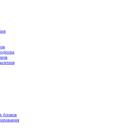
ния
ров
подпора
оров
даления
х блоков
нирования