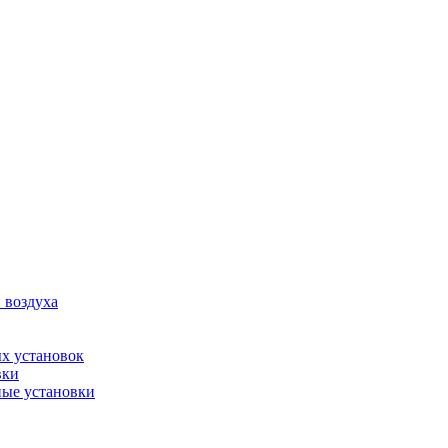
 воздуха
х установок
вки
ые установки