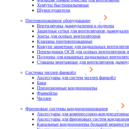
Хомуты быстроразъемные
Шумоглушители
Противопожарное оборудование
Вентиляторы дымоудаления и подпора
Защитные сетки для вентиляторов дымоудале
Зонты для осевых вентиляторов
Клапаны противопожарные
Кожухи защитные для радиальных вентилято
Переходники ОСВ для осевых вентиляторов 
Поддоны для крышных радиальных вентилят
Стаканы монтажные для вентиляторов дымоу
Системы чиллер фанкойл
Аксессуары для систем чиллер фанкойл
Баки
Прецизионные кондиционеры
Фанкойлы
Чиллер
Фреоновые системы кондиционирования
Аксессуары для компрессорно-конденсаторны
Аксессуары для фреоновых систем кондицио
Канальные кондиционеры большой мощности