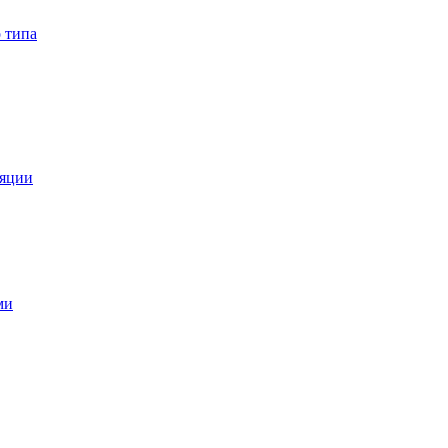
 типа
ляции
ми