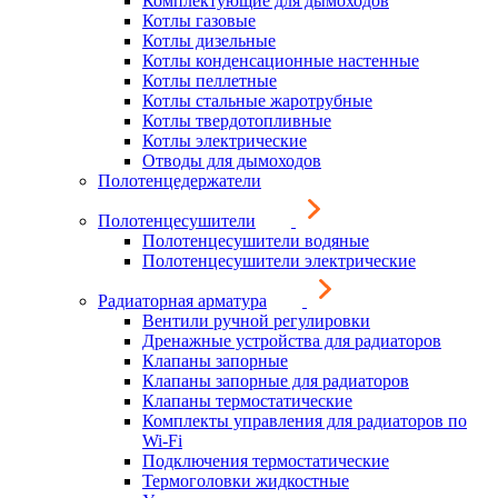
Комплектующие для дымоходов
Котлы газовые
Котлы дизельные
Котлы конденсационные настенные
Котлы пеллетные
Котлы стальные жаротрубные
Котлы твердотопливные
Котлы электрические
Отводы для дымоходов
Полотенцедержатели
Полотенцесушители
Полотенцесушители водяные
Полотенцесушители электрические
Радиаторная арматура
Вентили ручной регулировки
Дренажные устройства для радиаторов
Клапаны запорные
Клапаны запорные для радиаторов
Клапаны термостатические
Комплекты управления для радиаторов по
Wi-Fi
Подключения термостатические
Термоголовки жидкостные