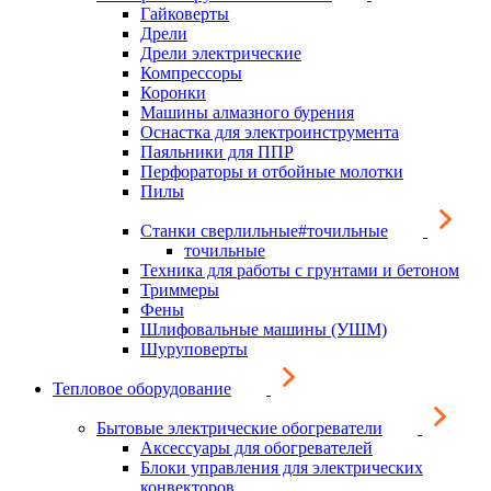
Гайковерты
Дрели
Дрели электрические
Компрессоры
Коронки
Машины алмазного бурения
Оснастка для электроинструмента
Паяльники для ППР
Перфораторы и отбойные молотки
Пилы
Станки сверлильные#точильные
точильные
Техника для работы с грунтами и бетоном
Триммеры
Фены
Шлифовальные машины (УШМ)
Шуруповерты
Тепловое оборудование
Бытовые электрические обогреватели
Аксессуары для обогревателей
Блоки управления для электрических
конвекторов