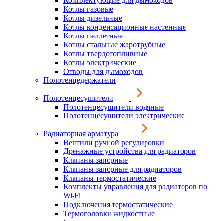
Комплектующие для дымоходов
Котлы газовые
Котлы дизельные
Котлы конденсационные настенные
Котлы пеллетные
Котлы стальные жаротрубные
Котлы твердотопливные
Котлы электрические
Отводы для дымоходов
Полотенцедержатели
Полотенцесушители
Полотенцесушители водяные
Полотенцесушители электрические
Радиаторная арматура
Вентили ручной регулировки
Дренажные устройства для радиаторов
Клапаны запорные
Клапаны запорные для радиаторов
Клапаны термостатические
Комплекты управления для радиаторов по
Wi-Fi
Подключения термостатические
Термоголовки жидкостные