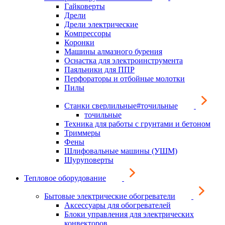
Гайковерты
Дрели
Дрели электрические
Компрессоры
Коронки
Машины алмазного бурения
Оснастка для электроинструмента
Паяльники для ППР
Перфораторы и отбойные молотки
Пилы
Станки сверлильные#точильные
точильные
Техника для работы с грунтами и бетоном
Триммеры
Фены
Шлифовальные машины (УШМ)
Шуруповерты
Тепловое оборудование
Бытовые электрические обогреватели
Аксессуары для обогревателей
Блоки управления для электрических
конвекторов