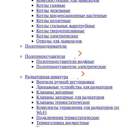
Комплектующие для дымоходов
Котлы газовые
Котлы дизельные
Котлы конденсационные настенные
Котлы пеллетные
Котлы стальные жаротрубные
Котлы твердотопливные
Котлы электрические
Отводы для дымоходов
Полотенцедержатели
Полотенцесушители
Полотенцесушители водяные
Полотенцесушители электрические
Радиаторная арматура
Вентили ручной регулировки
Дренажные устройства для радиаторов
Клапаны запорные
Клапаны запорные для радиаторов
Клапаны термостатические
Комплекты управления для радиаторов по
Wi-Fi
Подключения термостатические
Термоголовки жидкостные