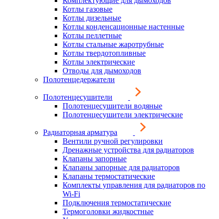
Комплектующие для дымоходов
Котлы газовые
Котлы дизельные
Котлы конденсационные настенные
Котлы пеллетные
Котлы стальные жаротрубные
Котлы твердотопливные
Котлы электрические
Отводы для дымоходов
Полотенцедержатели
Полотенцесушители
Полотенцесушители водяные
Полотенцесушители электрические
Радиаторная арматура
Вентили ручной регулировки
Дренажные устройства для радиаторов
Клапаны запорные
Клапаны запорные для радиаторов
Клапаны термостатические
Комплекты управления для радиаторов по
Wi-Fi
Подключения термостатические
Термоголовки жидкостные