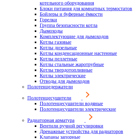
котельного оборудования
Блоки питания для комнатных термостатов
Бойлеры и буферные ёмкости
Горелки
Группа безопасности котла
Дымоходы
Комплектующие для дымоходов
Котлы газовые
Котлы дизельные
Котлы конденсационные настенные
Котлы пеллетные
Котлы стальные жаротрубные
Котлы твердотопливные
Котлы электрические
Отводы для дымоходов
Полотенцедержатели
Полотенцесушители
Полотенцесушители водяные
Полотенцесушители электрические
Радиаторная арматура
Вентили ручной регулировки
Дренажные устройства для радиаторов
Клапаны запорные