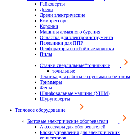
Гайковерты
Дрели
Дрели электрические
Компрессоры
Коронки
Машины алмазного бурения
Оснастка для электроинструмента
Паяльники для ППР
Перфораторы и отбойные молотки
Пилы
Станки сверлильные#точильные
точильные
Техника для работы с грунтами и бетоном
Триммеры
Фены
Шлифовальные машины (УШМ)
Шуруповерты
Тепловое оборудование
Бытовые электрические обогреватели
Аксессуары для обогревателей
Блоки управления для электрических
конвекторов