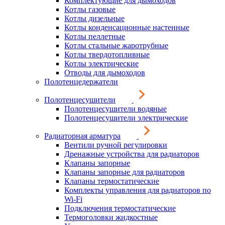
Комплектующие для дымоходов
Котлы газовые
Котлы дизельные
Котлы конденсационные настенные
Котлы пеллетные
Котлы стальные жаротрубные
Котлы твердотопливные
Котлы электрические
Отводы для дымоходов
Полотенцедержатели
Полотенцесушители
Полотенцесушители водяные
Полотенцесушители электрические
Радиаторная арматура
Вентили ручной регулировки
Дренажные устройства для радиаторов
Клапаны запорные
Клапаны запорные для радиаторов
Клапаны термостатические
Комплекты управления для радиаторов по
Wi-Fi
Подключения термостатические
Термоголовки жидкостные