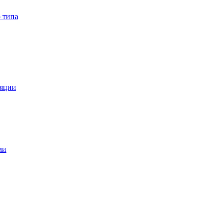
 типа
ляции
ми