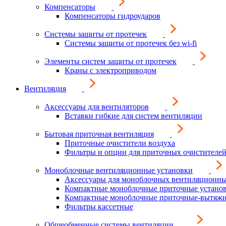
Компенсаторы
Компенсаторы гидроударов
Системы защиты от протечек
Системы защиты от протечек без wi-fi
Элементы систем защиты от протечек
Краны с электроприводом
Вентиляция
Аксессуары для вентиляторов
Вставки гибкие для систем вентиляции
Бытовая приточная вентиляция
Приточные очистители воздуха
Фильтры и опции для приточных очистителей
Моноблочные вентиляционные установки
Аксессуары для моноблочных вентиляционны
Компактные моноблочные приточные устано
Компактные моноблочные приточные-вытяжн
Фильтры кассетные
Общеобменные системы вентиляции