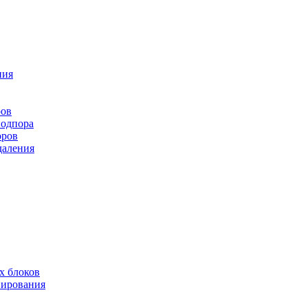
ния
ров
подпора
оров
даления
х блоков
нирования