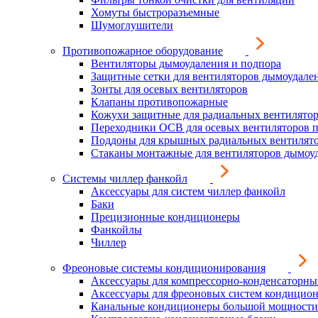
Хомуты быстроразъемные
Шумоглушители
Противопожарное оборудование
Вентиляторы дымоудаления и подпора
Защитные сетки для вентиляторов дымоудале
Зонты для осевых вентиляторов
Клапаны противопожарные
Кожухи защитные для радиальных вентилято
Переходники ОСВ для осевых вентиляторов 
Поддоны для крышных радиальных вентилят
Стаканы монтажные для вентиляторов дымоу
Системы чиллер фанкойл
Аксессуары для систем чиллер фанкойл
Баки
Прецизионные кондиционеры
Фанкойлы
Чиллер
Фреоновые системы кондиционирования
Аксессуары для компрессорно-конденсаторны
Аксессуары для фреоновых систем кондицио
Канальные кондиционеры большой мощности