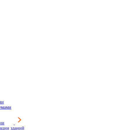
ии
емами
ии
зации зданий