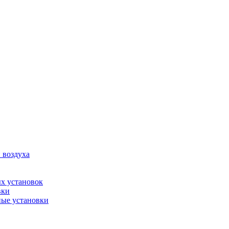
 воздуха
х установок
вки
ые установки