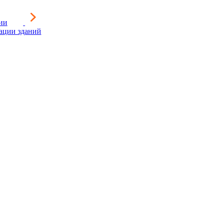
ии
зации зданий