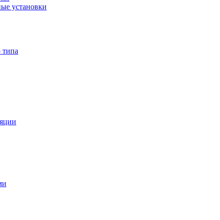
ые установки
 типа
ляции
ми