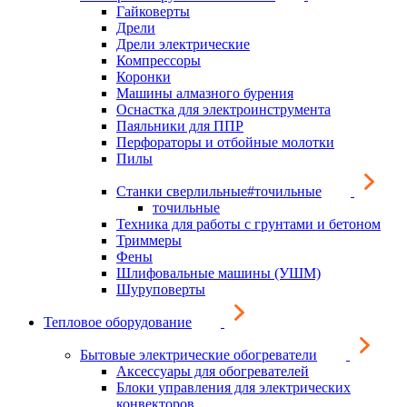
Гайковерты
Дрели
Дрели электрические
Компрессоры
Коронки
Машины алмазного бурения
Оснастка для электроинструмента
Паяльники для ППР
Перфораторы и отбойные молотки
Пилы
Станки сверлильные#точильные
точильные
Техника для работы с грунтами и бетоном
Триммеры
Фены
Шлифовальные машины (УШМ)
Шуруповерты
Тепловое оборудование
Бытовые электрические обогреватели
Аксессуары для обогревателей
Блоки управления для электрических
конвекторов