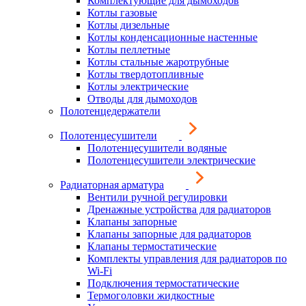
Комплектующие для дымоходов
Котлы газовые
Котлы дизельные
Котлы конденсационные настенные
Котлы пеллетные
Котлы стальные жаротрубные
Котлы твердотопливные
Котлы электрические
Отводы для дымоходов
Полотенцедержатели
Полотенцесушители
Полотенцесушители водяные
Полотенцесушители электрические
Радиаторная арматура
Вентили ручной регулировки
Дренажные устройства для радиаторов
Клапаны запорные
Клапаны запорные для радиаторов
Клапаны термостатические
Комплекты управления для радиаторов по
Wi-Fi
Подключения термостатические
Термоголовки жидкостные