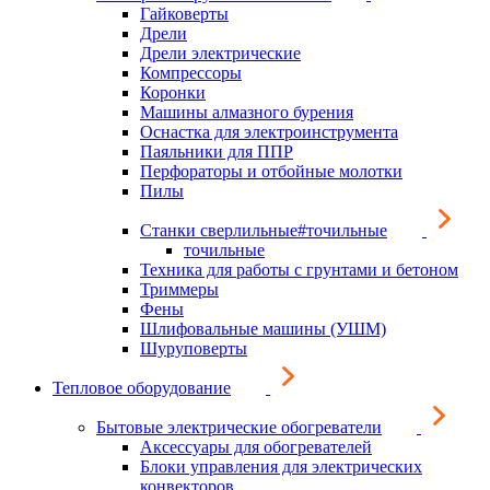
Гайковерты
Дрели
Дрели электрические
Компрессоры
Коронки
Машины алмазного бурения
Оснастка для электроинструмента
Паяльники для ППР
Перфораторы и отбойные молотки
Пилы
Станки сверлильные#точильные
точильные
Техника для работы с грунтами и бетоном
Триммеры
Фены
Шлифовальные машины (УШМ)
Шуруповерты
Тепловое оборудование
Бытовые электрические обогреватели
Аксессуары для обогревателей
Блоки управления для электрических
конвекторов