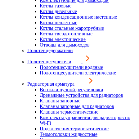
Комплектующие для дымоходов
Котлы газовые
Котлы дизельные
Котлы конденсационные настенные
Котлы пеллетные
Котлы стальные жаротрубные
Котлы твердотопливные
Котлы электрические
Отводы для дымоходов
Полотенцедержатели
Полотенцесушители
Полотенцесушители водяные
Полотенцесушители электрические
Радиаторная арматура
Вентили ручной регулировки
Дренажные устройства для радиаторов
Клапаны запорные
Клапаны запорные для радиаторов
Клапаны термостатические
Комплекты управления для радиаторов по
Wi-Fi
Подключения термостатические
Термоголовки жидкостные