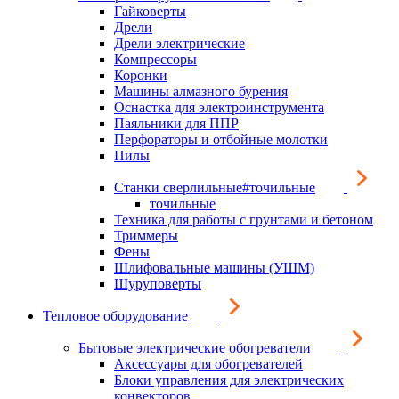
Гайковерты
Дрели
Дрели электрические
Компрессоры
Коронки
Машины алмазного бурения
Оснастка для электроинструмента
Паяльники для ППР
Перфораторы и отбойные молотки
Пилы
Станки сверлильные#точильные
точильные
Техника для работы с грунтами и бетоном
Триммеры
Фены
Шлифовальные машины (УШМ)
Шуруповерты
Тепловое оборудование
Бытовые электрические обогреватели
Аксессуары для обогревателей
Блоки управления для электрических
конвекторов