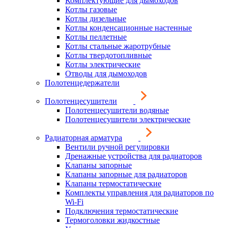
Комплектующие для дымоходов
Котлы газовые
Котлы дизельные
Котлы конденсационные настенные
Котлы пеллетные
Котлы стальные жаротрубные
Котлы твердотопливные
Котлы электрические
Отводы для дымоходов
Полотенцедержатели
Полотенцесушители
Полотенцесушители водяные
Полотенцесушители электрические
Радиаторная арматура
Вентили ручной регулировки
Дренажные устройства для радиаторов
Клапаны запорные
Клапаны запорные для радиаторов
Клапаны термостатические
Комплекты управления для радиаторов по
Wi-Fi
Подключения термостатические
Термоголовки жидкостные