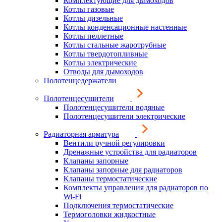
Комплектующие для дымоходов
Котлы газовые
Котлы дизельные
Котлы конденсационные настенные
Котлы пеллетные
Котлы стальные жаротрубные
Котлы твердотопливные
Котлы электрические
Отводы для дымоходов
Полотенцедержатели
Полотенцесушители
Полотенцесушители водяные
Полотенцесушители электрические
Радиаторная арматура
Вентили ручной регулировки
Дренажные устройства для радиаторов
Клапаны запорные
Клапаны запорные для радиаторов
Клапаны термостатические
Комплекты управления для радиаторов по
Wi-Fi
Подключения термостатические
Термоголовки жидкостные