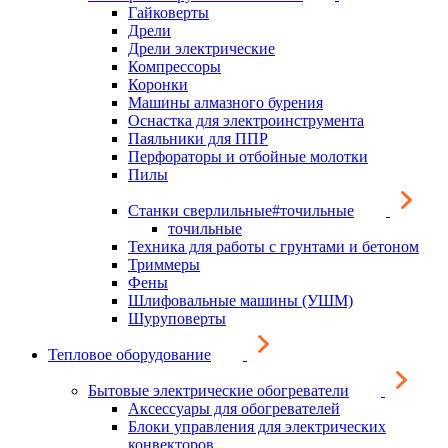
Гайковерты
Дрели
Дрели электрические
Компрессоры
Коронки
Машины алмазного бурения
Оснастка для электроинструмента
Паяльники для ППР
Перфораторы и отбойные молотки
Пилы
Станки сверлильные#точильные
точильные
Техника для работы с грунтами и бетоном
Триммеры
Фены
Шлифовальные машины (УШМ)
Шуруповерты
Тепловое оборудование
Бытовые электрические обогреватели
Аксессуары для обогревателей
Блоки управления для электрических
конвекторов