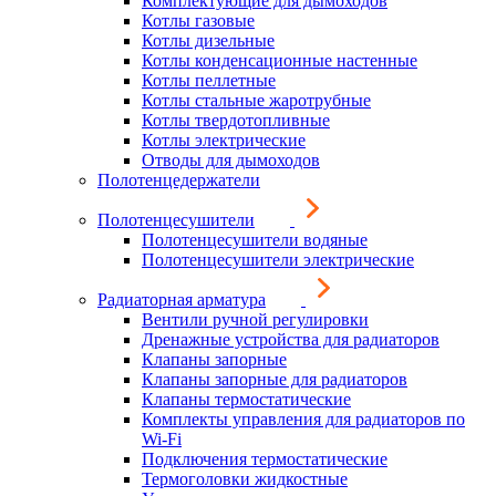
Комплектующие для дымоходов
Котлы газовые
Котлы дизельные
Котлы конденсационные настенные
Котлы пеллетные
Котлы стальные жаротрубные
Котлы твердотопливные
Котлы электрические
Отводы для дымоходов
Полотенцедержатели
Полотенцесушители
Полотенцесушители водяные
Полотенцесушители электрические
Радиаторная арматура
Вентили ручной регулировки
Дренажные устройства для радиаторов
Клапаны запорные
Клапаны запорные для радиаторов
Клапаны термостатические
Комплекты управления для радиаторов по
Wi-Fi
Подключения термостатические
Термоголовки жидкостные