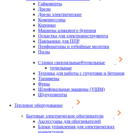
Гайковерты
Дрели
Дрели электрические
Компрессоры
Коронки
Машины алмазного бурения
Оснастка для электроинструмента
Паяльники для ППР
Перфораторы и отбойные молотки
Пилы
Станки сверлильные#точильные
точильные
Техника для работы с грунтами и бетоном
Триммеры
Фены
Шлифовальные машины (УШМ)
Шуруповерты
Тепловое оборудование
Бытовые электрические обогреватели
Аксессуары для обогревателей
Блоки управления для электрических
конвекторов